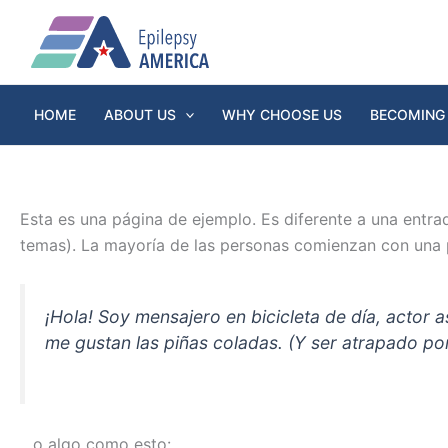
Ir
al
contenido
HOME
ABOUT US
WHY CHOOSE US
BECOMING 
Esta es una página de ejemplo. Es diferente a una entra
temas). La mayoría de las personas comienzan con una pág
¡Hola! Soy mensajero en bicicleta de día, actor 
me gustan las piñas coladas. (Y ser atrapado por 
…o algo como esto: