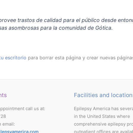
provee trastos de calidad para el público desde ento
sas asombrosas para la comunidad de Gótica.
tu escritorio
para borrar esta página y crear nuevas páginas 
nts
Facilities and location
ppointment call us at:
Epilepsy America has severa
728
in the United States where
n email:
comprehensive epilepsy pr
ilepsyamerica.com
outpatient offices are availa